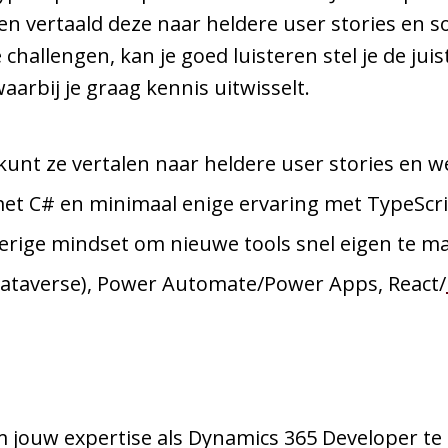
en vertaald deze naar heldere user stories en s
e challengen, kan je goed luisteren stel je de j
aarbij je graag kennis uitwisselt.
 kunt ze vertalen naar heldere user stories en 
 met C# en minimaal enige ervaring met TypeScr
ierige mindset om nieuwe tools snel eigen te m
Dataverse), Power Automate/Power Apps, React/
om jouw expertise als Dynamics 365 Developer t