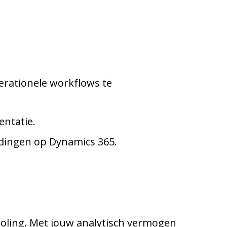
perationele workflows te
entatie.
idingen op Dynamics 365.
oling. Met jouw analytisch vermogen