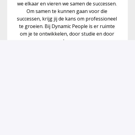
we elkaar en vieren we samen de successen. 
Om samen te kunnen gaan voor die 
successen, krijg jij de kans om professioneel 
te groeien. Bij Dynamic People is er ruimte 
om je te ontwikkelen, door studie en door 
doen.
Dagelijks werken we met veel plezier op ons 
kantoor in Amsterdam, bij de klant of thuis. 
Wij werken met enthousiasme en een wakend 
oog voor kwaliteit samen aan één helder 
doel; het bieden van écht werkende 
totaaloplossingen – van advies tot 
implementatie en support – waarbij de 
bedrijfsprocessen van (middel)grote 
organisaties in één centrale omgeving 
worden ondergebracht.